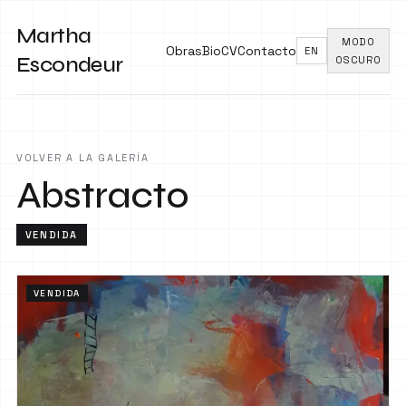
Martha
MODO
Obras
Bio
CV
Contacto
EN
Escondeur
OSCURO
VOLVER A LA GALERÍA
Abstracto
VENDIDA
VENDIDA