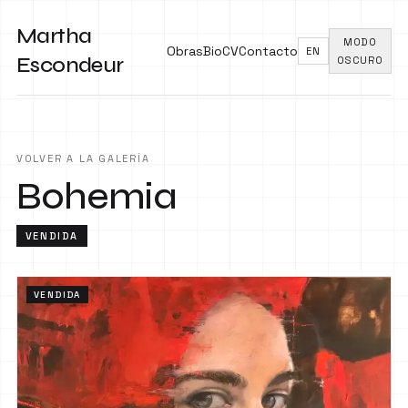
Martha
MODO
Obras
Bio
CV
Contacto
EN
Escondeur
OSCURO
VOLVER A LA GALERÍA
Bohemia
VENDIDA
VENDIDA