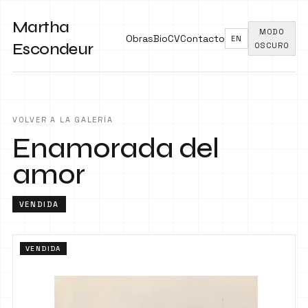
Martha
MODO
Obras
Bio
CV
Contacto
EN
Escondeur
OSCURO
VOLVER A LA GALERÍA
Enamorada del
amor
VENDIDA
VENDIDA