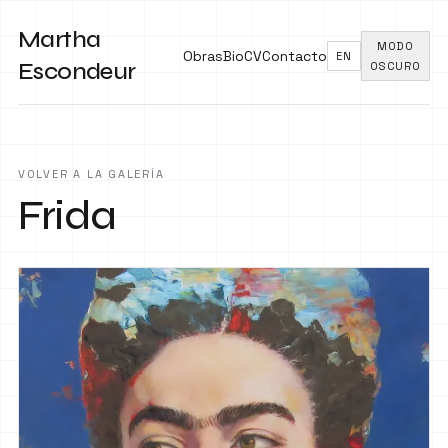
Martha
MODO
Obras
Bio
CV
Contacto
EN
Escondeur
OSCURO
VOLVER A LA GALERÍA
Frida