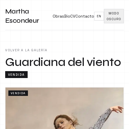
Martha
MODO
Obras
Bio
CV
Contacto
EN
Escondeur
OSCURO
VOLVER A LA GALERÍA
Guardiana del viento
VENDIDA
VENDIDA