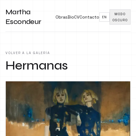
Martha
MODO
Obras
Bio
CV
Contacto
EN
Escondeur
OSCURO
VOLVER A LA GALERÍA
Hermanas