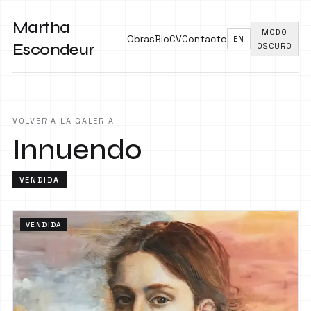
Martha
MODO
Obras
Bio
CV
Contacto
EN
Escondeur
OSCURO
VOLVER A LA GALERÍA
Innuendo
VENDIDA
VENDIDA