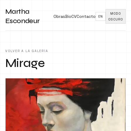
Martha
MODO
Obras
Bio
CV
Contacto
EN
Escondeur
OSCURO
VOLVER A LA GALERÍA
Mirage