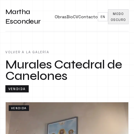
Martha
MODO
Obras
Bio
CV
Contacto
EN
Escondeur
OSCURO
VOLVER A LA GALERÍA
Murales Catedral de
Canelones
VENDIDA
VENDIDA