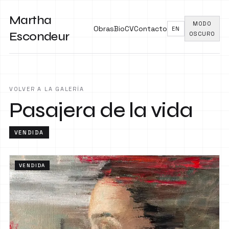
Martha
MODO
Obras
Bio
CV
Contacto
EN
Escondeur
OSCURO
VOLVER A LA GALERÍA
Pasajera de la vida
VENDIDA
VENDIDA