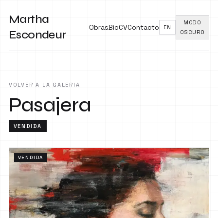
Martha
MODO
Obras
Bio
CV
Contacto
EN
Escondeur
OSCURO
VOLVER A LA GALERÍA
Pasajera
VENDIDA
VENDIDA