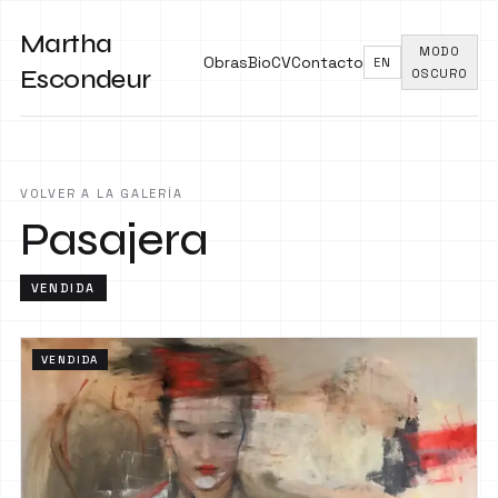
Martha
MODO
Obras
Bio
CV
Contacto
EN
Escondeur
OSCURO
VOLVER A LA GALERÍA
Pasajera
VENDIDA
VENDIDA