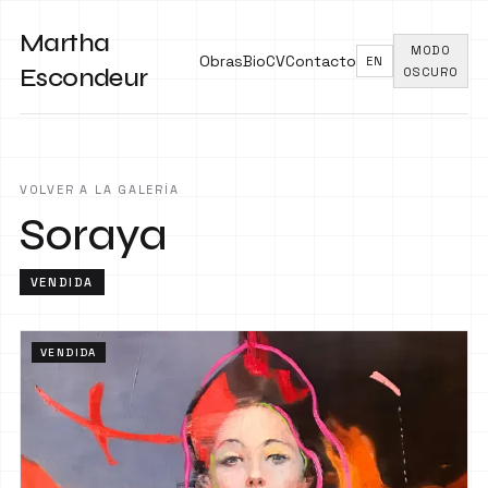
Martha
MODO
Obras
Bio
CV
Contacto
EN
Escondeur
OSCURO
VOLVER A LA GALERÍA
Soraya
VENDIDA
VENDIDA