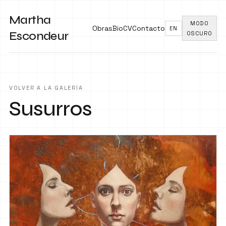
Martha
MODO
Obras
Bio
CV
Contacto
EN
Escondeur
OSCURO
VOLVER A LA GALERÍA
Susurros