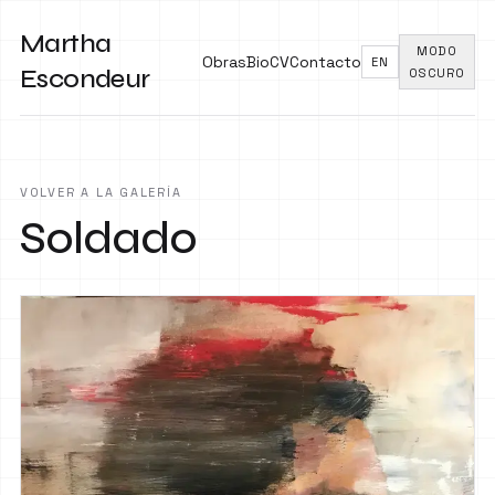
Martha
MODO
Obras
Bio
CV
Contacto
EN
Escondeur
OSCURO
VOLVER A LA GALERÍA
Soldado