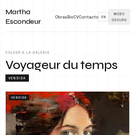
Martha
MODO
Obras
Bio
CV
Contacto
EN
Escondeur
OSCURO
VOLVER A LA GALERÍA
Voyageur du temps
VENDIDA
VENDIDA